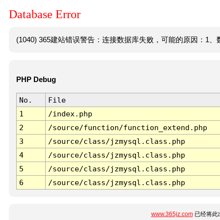
Database Error
(1040) 365建站错误警告：连接数据库失败，可能的原因：1、数
PHP Debug
No.
File
1
/index.php
2
/source/function/function_extend.php
3
/source/class/jzmysql.class.php
4
/source/class/jzmysql.class.php
5
/source/class/jzmysql.class.php
6
/source/class/jzmysql.class.php
www.365jz.com
已经将此