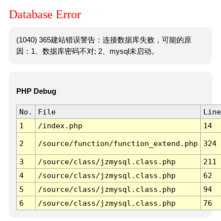
Database Error
(1040) 365建站错误警告：连接数据库失败，可能的原
因：1、数据库密码不对; 2、mysql未启动。
PHP Debug
No.
File
Line
1
/index.php
14
2
/source/function/function_extend.php
324
3
/source/class/jzmysql.class.php
211
4
/source/class/jzmysql.class.php
62
5
/source/class/jzmysql.class.php
94
6
/source/class/jzmysql.class.php
76