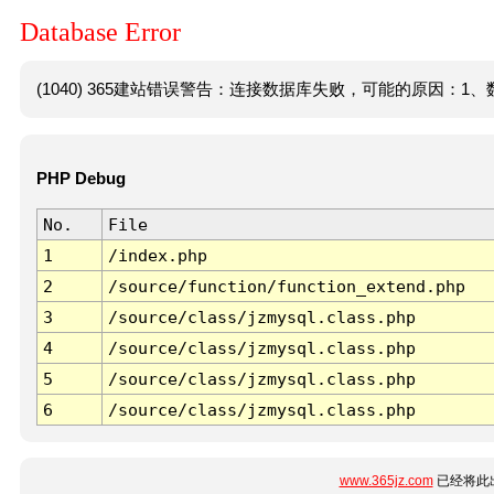
Database Error
(1040) 365建站错误警告：连接数据库失败，可能的原因：1、数
PHP Debug
No.
File
1
/index.php
2
/source/function/function_extend.php
3
/source/class/jzmysql.class.php
4
/source/class/jzmysql.class.php
5
/source/class/jzmysql.class.php
6
/source/class/jzmysql.class.php
www.365jz.com
已经将此