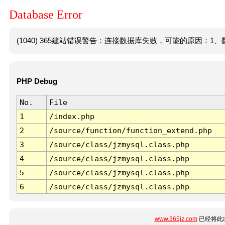
Database Error
(1040) 365建站错误警告：连接数据库失败，可能的原因：1、数
PHP Debug
No.
File
1
/index.php
2
/source/function/function_extend.php
3
/source/class/jzmysql.class.php
4
/source/class/jzmysql.class.php
5
/source/class/jzmysql.class.php
6
/source/class/jzmysql.class.php
www.365jz.com
已经将此