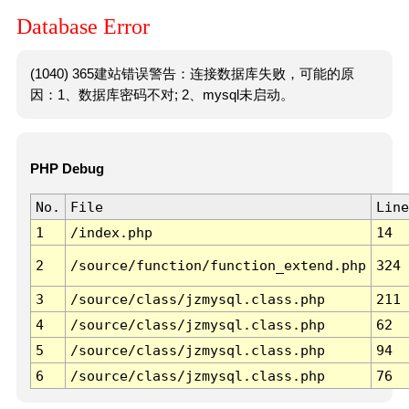
Database Error
(1040) 365建站错误警告：连接数据库失败，可能的原
因：1、数据库密码不对; 2、mysql未启动。
PHP Debug
No.
File
Line
1
/index.php
14
2
/source/function/function_extend.php
324
3
/source/class/jzmysql.class.php
211
4
/source/class/jzmysql.class.php
62
5
/source/class/jzmysql.class.php
94
6
/source/class/jzmysql.class.php
76