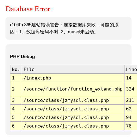
Database Error
(1040) 365建站错误警告：连接数据库失败，可能的原
因：1、数据库密码不对; 2、mysql未启动。
PHP Debug
No.
File
Line
1
/index.php
14
2
/source/function/function_extend.php
324
3
/source/class/jzmysql.class.php
211
4
/source/class/jzmysql.class.php
62
5
/source/class/jzmysql.class.php
94
6
/source/class/jzmysql.class.php
76