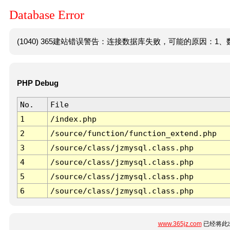
Database Error
(1040) 365建站错误警告：连接数据库失败，可能的原因：1、数
PHP Debug
No.
File
1
/index.php
2
/source/function/function_extend.php
3
/source/class/jzmysql.class.php
4
/source/class/jzmysql.class.php
5
/source/class/jzmysql.class.php
6
/source/class/jzmysql.class.php
www.365jz.com
已经将此