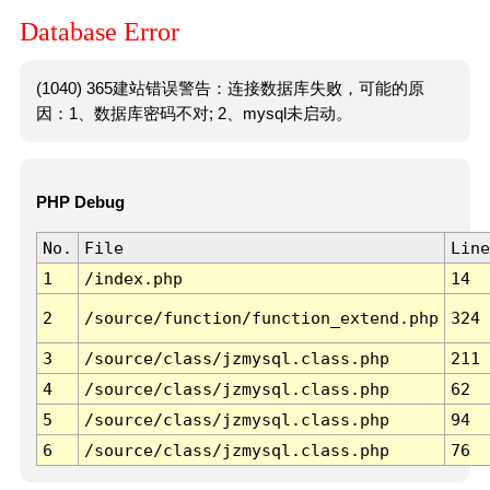
Database Error
(1040) 365建站错误警告：连接数据库失败，可能的原
因：1、数据库密码不对; 2、mysql未启动。
PHP Debug
No.
File
Line
1
/index.php
14
2
/source/function/function_extend.php
324
3
/source/class/jzmysql.class.php
211
4
/source/class/jzmysql.class.php
62
5
/source/class/jzmysql.class.php
94
6
/source/class/jzmysql.class.php
76