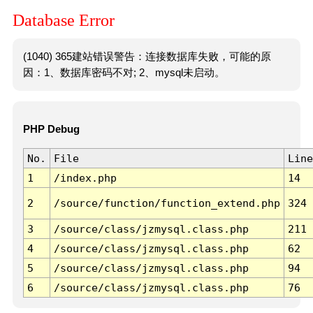
Database Error
(1040) 365建站错误警告：连接数据库失败，可能的原
因：1、数据库密码不对; 2、mysql未启动。
PHP Debug
No.
File
Line
1
/index.php
14
2
/source/function/function_extend.php
324
3
/source/class/jzmysql.class.php
211
4
/source/class/jzmysql.class.php
62
5
/source/class/jzmysql.class.php
94
6
/source/class/jzmysql.class.php
76