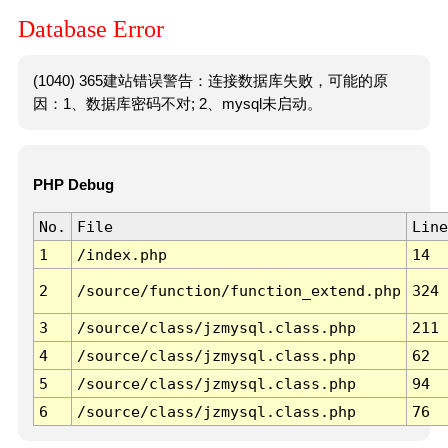
Database Error
(1040) 365建站错误警告：连接数据库失败，可能的原
因：1、数据库密码不对; 2、mysql未启动。
PHP Debug
No.
File
Line
1
/index.php
14
2
/source/function/function_extend.php
324
3
/source/class/jzmysql.class.php
211
4
/source/class/jzmysql.class.php
62
5
/source/class/jzmysql.class.php
94
6
/source/class/jzmysql.class.php
76