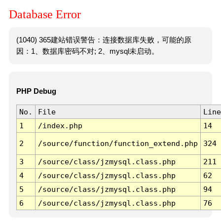
Database Error
(1040) 365建站错误警告：连接数据库失败，可能的原
因：1、数据库密码不对; 2、mysql未启动。
PHP Debug
No.
File
Line
1
/index.php
14
2
/source/function/function_extend.php
324
3
/source/class/jzmysql.class.php
211
4
/source/class/jzmysql.class.php
62
5
/source/class/jzmysql.class.php
94
6
/source/class/jzmysql.class.php
76