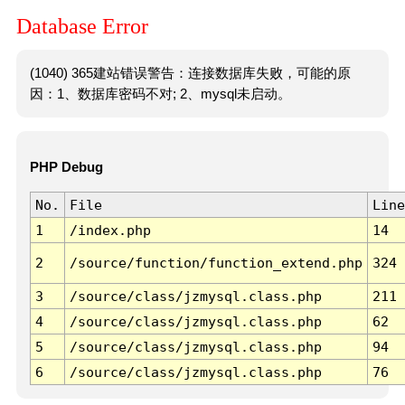
Database Error
(1040) 365建站错误警告：连接数据库失败，可能的原
因：1、数据库密码不对; 2、mysql未启动。
PHP Debug
No.
File
Line
1
/index.php
14
2
/source/function/function_extend.php
324
3
/source/class/jzmysql.class.php
211
4
/source/class/jzmysql.class.php
62
5
/source/class/jzmysql.class.php
94
6
/source/class/jzmysql.class.php
76