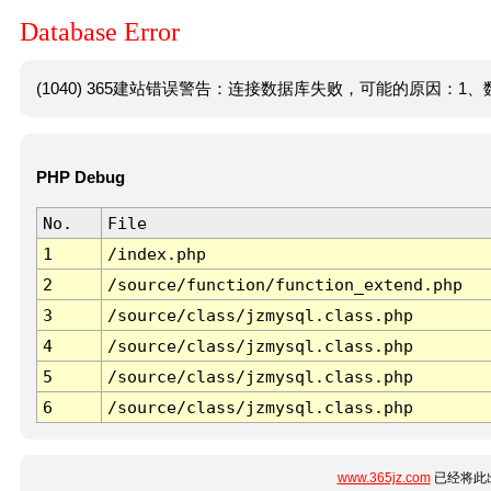
Database Error
(1040) 365建站错误警告：连接数据库失败，可能的原因：1、数
PHP Debug
No.
File
1
/index.php
2
/source/function/function_extend.php
3
/source/class/jzmysql.class.php
4
/source/class/jzmysql.class.php
5
/source/class/jzmysql.class.php
6
/source/class/jzmysql.class.php
www.365jz.com
已经将此