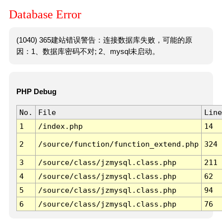
Database Error
(1040) 365建站错误警告：连接数据库失败，可能的原
因：1、数据库密码不对; 2、mysql未启动。
PHP Debug
No.
File
Line
1
/index.php
14
2
/source/function/function_extend.php
324
3
/source/class/jzmysql.class.php
211
4
/source/class/jzmysql.class.php
62
5
/source/class/jzmysql.class.php
94
6
/source/class/jzmysql.class.php
76