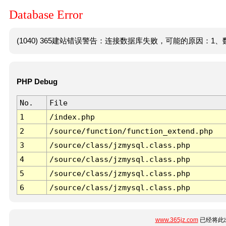
Database Error
(1040) 365建站错误警告：连接数据库失败，可能的原因：1、数
PHP Debug
No.
File
1
/index.php
2
/source/function/function_extend.php
3
/source/class/jzmysql.class.php
4
/source/class/jzmysql.class.php
5
/source/class/jzmysql.class.php
6
/source/class/jzmysql.class.php
www.365jz.com
已经将此