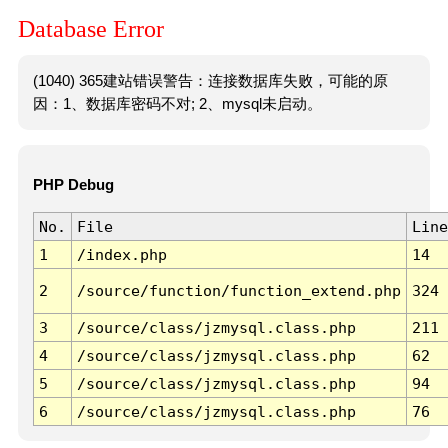
Database Error
(1040) 365建站错误警告：连接数据库失败，可能的原
因：1、数据库密码不对; 2、mysql未启动。
PHP Debug
No.
File
Line
1
/index.php
14
2
/source/function/function_extend.php
324
3
/source/class/jzmysql.class.php
211
4
/source/class/jzmysql.class.php
62
5
/source/class/jzmysql.class.php
94
6
/source/class/jzmysql.class.php
76