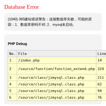
Database Error
(1040) 365建站错误警告：连接数据库失败，可能的原
因：1、数据库密码不对; 2、mysql未启动。
PHP Debug
No.
File
Line
1
/index.php
14
2
/source/function/function_extend.php
324
3
/source/class/jzmysql.class.php
211
4
/source/class/jzmysql.class.php
62
5
/source/class/jzmysql.class.php
94
6
/source/class/jzmysql.class.php
76