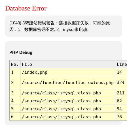
Database Error
(1040) 365建站错误警告：连接数据库失败，可能的原
因：1、数据库密码不对; 2、mysql未启动。
PHP Debug
No.
File
Line
1
/index.php
14
2
/source/function/function_extend.php
324
3
/source/class/jzmysql.class.php
211
4
/source/class/jzmysql.class.php
62
5
/source/class/jzmysql.class.php
94
6
/source/class/jzmysql.class.php
76