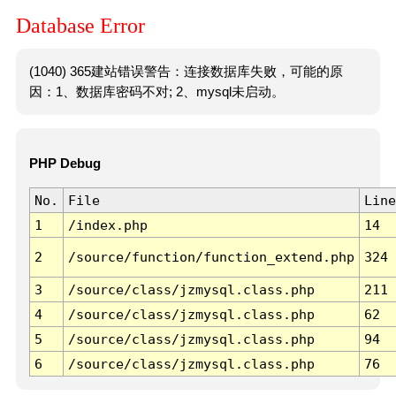
Database Error
(1040) 365建站错误警告：连接数据库失败，可能的原
因：1、数据库密码不对; 2、mysql未启动。
PHP Debug
No.
File
Line
1
/index.php
14
2
/source/function/function_extend.php
324
3
/source/class/jzmysql.class.php
211
4
/source/class/jzmysql.class.php
62
5
/source/class/jzmysql.class.php
94
6
/source/class/jzmysql.class.php
76