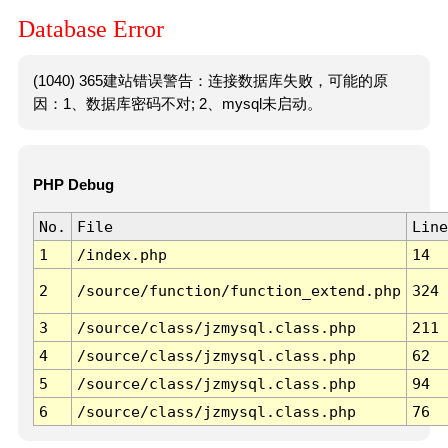
Database Error
(1040) 365建站错误警告：连接数据库失败，可能的原
因：1、数据库密码不对; 2、mysql未启动。
PHP Debug
No.
File
Line
1
/index.php
14
2
/source/function/function_extend.php
324
3
/source/class/jzmysql.class.php
211
4
/source/class/jzmysql.class.php
62
5
/source/class/jzmysql.class.php
94
6
/source/class/jzmysql.class.php
76