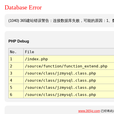
Database Error
(1040) 365建站错误警告：连接数据库失败，可能的原因：1、数
PHP Debug
No.
File
1
/index.php
2
/source/function/function_extend.php
3
/source/class/jzmysql.class.php
4
/source/class/jzmysql.class.php
5
/source/class/jzmysql.class.php
6
/source/class/jzmysql.class.php
www.365jz.com
已经将此