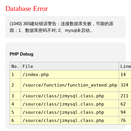
Database Error
(1040) 365建站错误警告：连接数据库失败，可能的原
因：1、数据库密码不对; 2、mysql未启动。
PHP Debug
No.
File
Line
1
/index.php
14
2
/source/function/function_extend.php
324
3
/source/class/jzmysql.class.php
211
4
/source/class/jzmysql.class.php
62
5
/source/class/jzmysql.class.php
94
6
/source/class/jzmysql.class.php
76