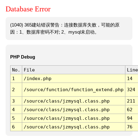
Database Error
(1040) 365建站错误警告：连接数据库失败，可能的原
因：1、数据库密码不对; 2、mysql未启动。
PHP Debug
No.
File
Line
1
/index.php
14
2
/source/function/function_extend.php
324
3
/source/class/jzmysql.class.php
211
4
/source/class/jzmysql.class.php
62
5
/source/class/jzmysql.class.php
94
6
/source/class/jzmysql.class.php
76